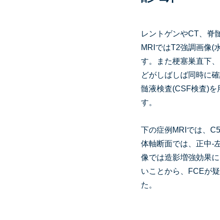
レントゲンやCT、脊
MRIではT2強調画像
す。また梗塞巣直下、も
どがしばしば同時に確
髄液検査(CSF検査
す。
下の症例MRIでは、C
体軸断面では、正中-
像では造影増強効果に
いことから、FCEが
た。