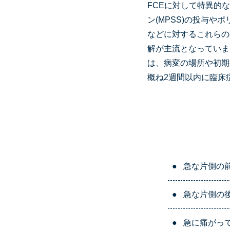
FCEに対して特異的
ン(MPSS)の投与
などに対するこれらの
解が主流となっていま
は、病変の場所や初期
概ね2週間以内に臨床
●
急な片側の
●
急な片側の
●
急に痛がっ