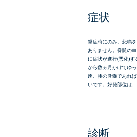
症状
発症時にのみ、悲鳴を
ありません。脊髄の血
に症状が進行(悪化)す
から数ヵ月かけてゆっ
痺、腰の脊髄であれば
いです。好発部位は、頚
診断