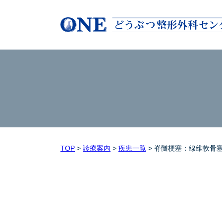
TOP
>
診療案内
>
疾患一覧
>
脊髄梗塞：線維軟骨塞栓