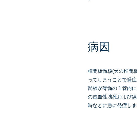
病因
椎間板髄核(犬の椎間
ってしまうことで発症
髄核が脊髄の血管内に
の虚血性壊死および線
時などに急に発症しま