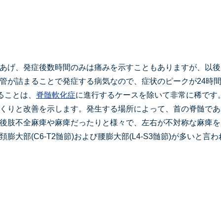
あげ、発症後数時間のみは痛みを示すこともありますが、以後
管が詰まることで発症する病気なので、症状のピークが24時
ることは、
脊髄軟化症
に進行するケースを除いて非常に稀です
くりと改善を示します。発生する場所によって、首の脊髄であ
後肢不全麻痺や麻痺だったりと様々で、左右が不対称な麻痺を
膨大部(C6-T2髄節)および腰膨大部(L4-S3髄節)が多いと言