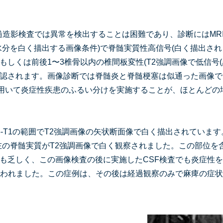
髄造影検査では異常を検出することは困難であり、診断にはMR
(水分を白く描出する画像条件)で脊髄実質性高信号(白く描出さ
しくは前後1〜3椎骨以内の椎間板変性(T2強調画像で低信号(黒
認されます。画像診断では脊髄炎と脊髄梗塞は似通った画像で
)を用いて炎症性疾患のふるい分けを実施することが、ほとんど
5-T1の範囲でT2強調画像の矢状断面像で白く描出されています。
左の脊髄実質がT2強調画像で白く観察されました。この部位を
も乏しく、この画像検査の後に実施したCSF検査でも炎症性
疑われました。この症例は、その後は経過観察のみで麻痺の症