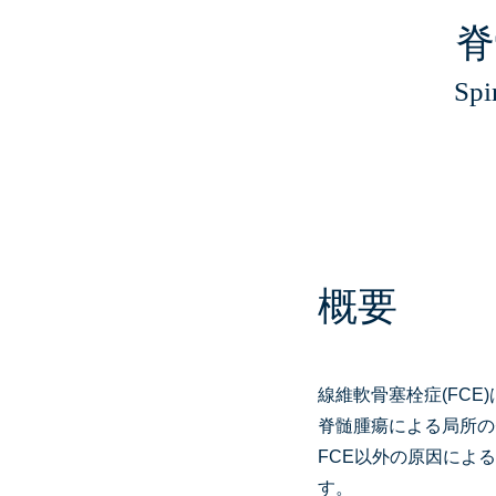
脊
Spi
概要
線維軟骨塞栓症(FC
脊髄腫瘍による局所の
FCE以外の原因によ
す。