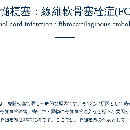
髄梗塞：線維軟骨塞栓症(FC
nal cord infarction : fibrocartilaginous embo
E)は、脊髄梗塞で最も一般的な原因です。その他の原因として
脊髄血管障害、寄生虫・異物の脊髄血管迷入など様々な要因が
る脊髄梗塞は非常に稀です。ここでは、脊髄梗塞の代表としてF