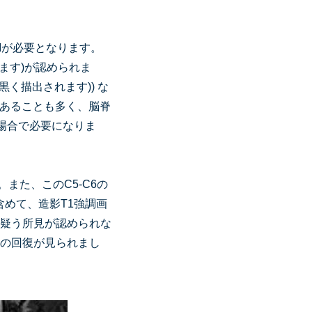
Iが必要となります。
れます)が認められま
く描出されます)) な
あることも多く、脳脊
の場合で必要になりま
また、このC5-C6の
含めて、造影T1強調画
を疑う所見が認められな
状の回復が見られまし