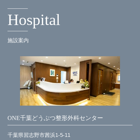
H
o
s
p
i
t
a
l
施設案内
ONE千葉どうぶつ整形外科センター
千葉県習志野市茜浜1-5-11