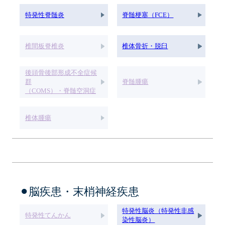
特発性脊髄炎
脊髄梗塞（FCE）
椎間板脊椎炎
椎体骨折・脱臼
後頭骨後部形成不全症候
群
脊髄腫瘍
（COMS）・脊髄空洞症
椎体腫瘍
⚫︎脳疾患・末梢神経疾患
特発性脳炎（特発性非感
特発性てんかん
染性脳炎）