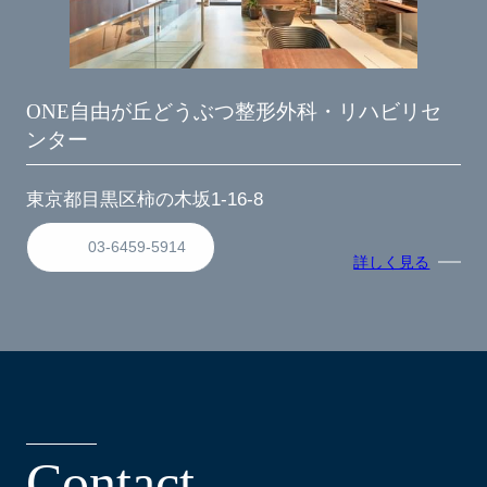
ONE自由が丘どうぶつ整形外科・リハビリセ
ンター
東京都目黒区柿の木坂1-16-8
03-6459-5914
詳しく見る
C
o
n
t
a
c
t