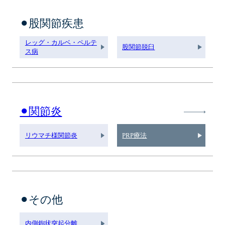
⚫︎股関節疾患
レッグ・カルベ・ペルテ
股関節脱臼
ス病
⚫︎関節炎
リウマチ様関節炎
PRP療法
⚫︎その他
内側鉤状突起分離