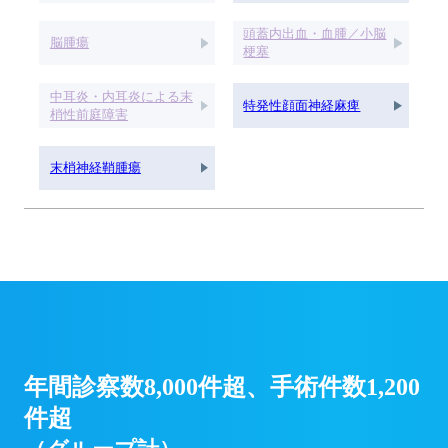
頭蓋内出血・血腫／小脳
脳腫瘍
梗塞
中耳炎・内耳炎による末
特発性顔面神経麻痺
梢性前庭障害
末梢神経鞘腫瘍
年間診察数8,000件超、手術件数1,200
件超