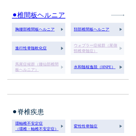
⚫︎椎間板ヘルニア
胸腰部椎間板ヘルニア
頚部椎間板ヘルニア
ウォブラー症候群（尾側
進行性脊髄軟化症
頸椎脊髄症）
馬尾症候群（腰仙部椎間
水和髄核逸脱（HNPE）
板ヘルニア）
⚫︎脊椎疾患
環軸椎不安定症
変性性脊髄症
（環椎・軸椎不安定症）