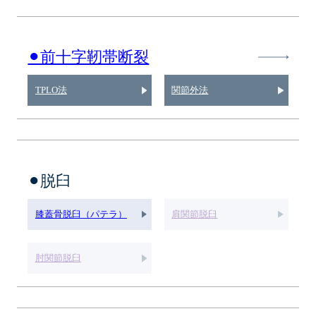
⚫︎前十字靭帯断裂
TPLO法
関節外法
⚫︎脱臼
膝蓋骨脱臼（パテラ）
肩関節脱臼
肘関節脱臼