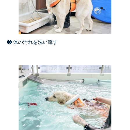
❸ 体の汚れを洗い流す