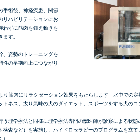
の手術後、神経疾患、関節
のリハビリテーションにお
伴わずに筋肉を鍛え動きを
きます。
幹、姿勢のトレーニングを
調性の早期向上につながり
により筋肉にリラクゼーション効果をもたらします。水中での定
ットネス、太り気味の犬のダイエット、スポーツをする犬のコ
行う理学療法と同様に理学療法専門の獣医師が診察による状態
ト検査など）を実施し、ハイドロセラピーのプログラムを立て
く）