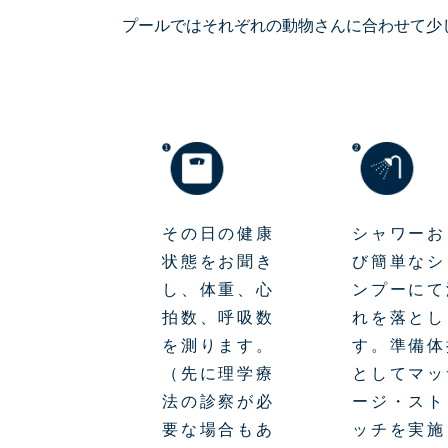
プールではそれぞれの動物さんに合わせて少
その日の健康
シャワーお
状態をお聞き
び簡単なシ
し、体重、心
ンプーにて
拍数、呼吸数
れを落とし
を測ります。
す。準備体
（先に理学療
としてマッ
法の診察が必
ージ・スト
要な場合もあ
ッチを実施