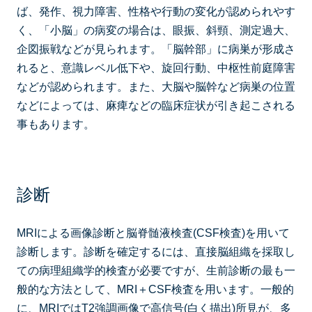
ば、発作、視力障害、性格や行動の変化が認められやす
く、「小脳」の病変の場合は、眼振、斜頸、測定過大、
企図振戦などが見られます。「脳幹部」に病巣が形成さ
れると、意識レベル低下や、旋回行動、中枢性前庭障害
などが認められます。また、大脳や脳幹など病巣の位置
などによっては、麻痺などの臨床症状が引き起こされる
事もあります。
診断
MRIによる画像診断と脳脊髄液検査(CSF検査)を用いて
診断します。診断を確定するには、直接脳組織を採取し
ての病理組織学的検査が必要ですが、生前診断の最も一
般的な方法として、MRI＋CSF検査を用います。一般的
に、MRIではT2強調画像で高信号(白く描出)所見が、多