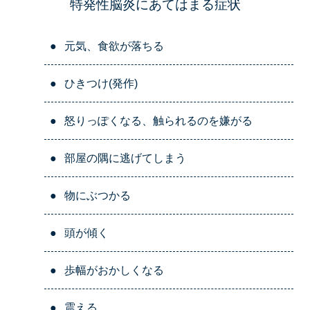
特発性脳炎にあてはまる症状
●
元気、食欲が落ちる
●
ひきつけ(発作)
●
怒りっぽくなる、触られるのを嫌がる
●
部屋の隅に逃げてしまう
●
物にぶつかる
●
頭が傾く
●
歩幅がおかしくなる
●
震える