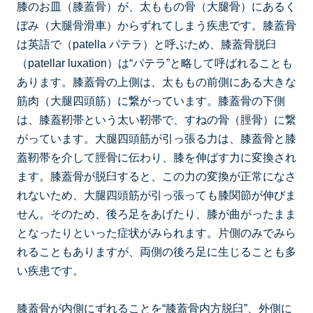
膝のお皿（膝蓋骨）が、太ももの骨（大腿骨）にあるく
ぼみ（大腿骨滑車）からずれてしまう疾患です。膝蓋骨
は英語で（patella パテラ）と呼ぶため、膝蓋骨脱臼
（patellar luxation）は“パテラ”と略して呼ばれることも
あります。膝蓋骨の上側は、太ももの前側にある大きな
筋肉（大腿四頭筋）に繋がっています。膝蓋骨の下側
は、膝蓋靭帯という太い靭帯で、すねの骨（脛骨）に繋
がっています。大腿四頭筋が引っ張る力は、膝蓋骨と膝
蓋靭帯を介して脛骨に伝わり、膝を伸ばす力に変換され
ます。膝蓋骨が脱臼すると、この力の変換が正常になさ
れないため、大腿四頭筋が引っ張っても膝関節が伸びま
せん。そのため、後ろ足をあげたり、膝が曲がったまま
となったりといった症状がみられます。片側のみでみら
れることもありますが、両側の後ろ足に生じることも多
い疾患です。
膝蓋骨が内側にずれることを“膝蓋骨内方脱臼”、外側に