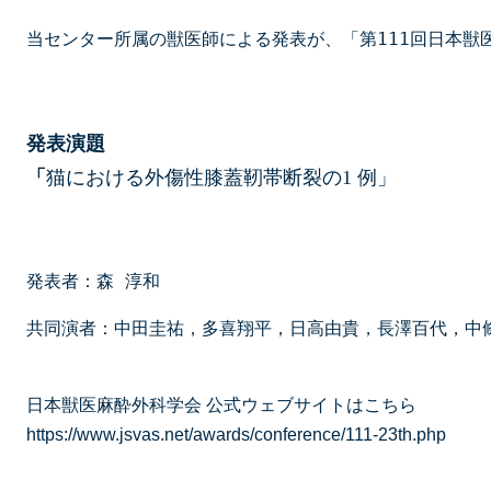
当センター所属の獣医師による発表が、「第111回日本獣医
発表演題
「
猫における外傷性膝蓋靭帯断裂の1 例」
発表者：森 淳和
共同演者：中⽥圭祐，多喜翔平，⽇⾼由貴，⻑澤百代，中條
日本獣医麻酔外科学会 公式ウェブサイトはこちら
https://www.jsvas.net/awards/conference/111-23th.php