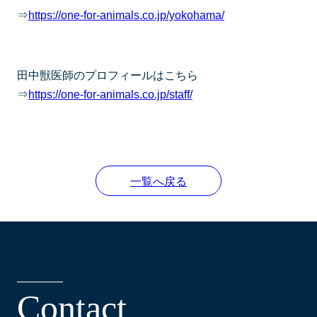
⇒
https://one-for-animals.co.jp/yokohama/
田中獣医師のプロフィールはこちら
⇒
https://one-for-animals.co.jp/staff/
一覧へ戻る
C
o
n
t
a
c
t