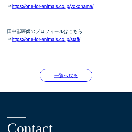
⇒
https://one-for-animals.co.jp/yokohama/
田中獣医師のプロフィールはこちら
⇒
https://one-for-animals.co.jp/staff/
一覧へ戻る
C
o
n
t
a
c
t