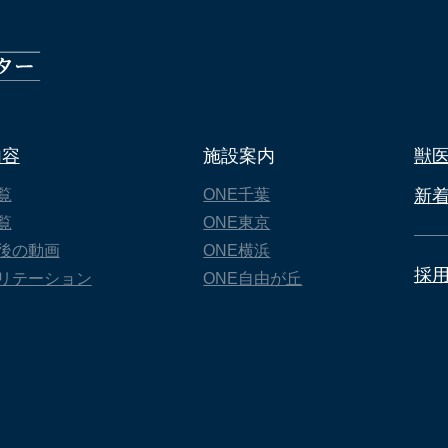
内容
施設案内
獣
覧
ONE千葉
新
覧
ONE東京
後の動画
ONE横浜
採
リテーション
ONE自由が丘