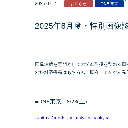
2025.07.15
お知らせ
ONE 東京
2025年8月度・特別画
画像診断を専門として大学准教授を務める田
外科対応疾患はもちろん、脳炎・てんかん発
●ONE東京：8/23(土)
⇒
https://one-for-animals.co.jp/tokyo/