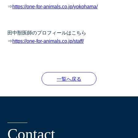
⇒
https://one-for-animals.co.jp/yokohama/
田中獣医師のプロフィールはこちら
⇒
https://one-for-animals.co.jp/staff/
一覧へ戻る
C
o
n
t
a
c
t