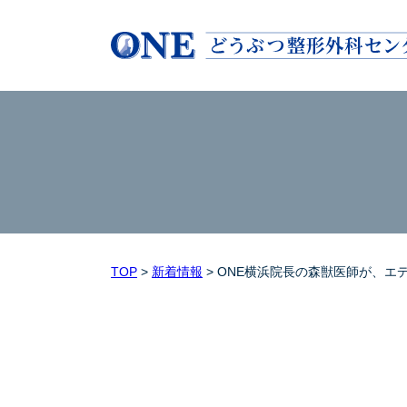
TOP
>
新着情報
>
ONE横浜院長の森獣医師が、エ