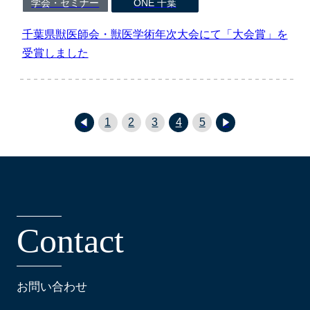
学会・セミナー
ONE 千葉
千葉県獣医師会・獣医学術年次大会にて「大会賞」を
受賞しました
«
»
1
2
3
4
5
C
o
n
t
a
c
t
お問い合わせ