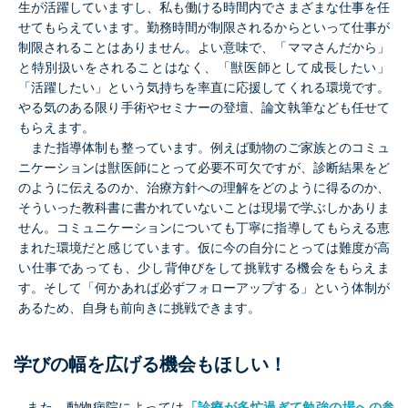
生が活躍していますし、私も働ける時間内でさまざまな仕事を任
せてもらえています。勤務時間が制限されるからといって仕事が
制限されることはありません。よい意味で、「ママさんだから」
と特別扱いをされることはなく、「獣医師として成長したい」
「活躍したい」という気持ちを率直に応援してくれる環境です。
やる気のある限り手術やセミナーの登壇、論文執筆なども任せて
もらえます。
また指導体制も整っています。例えば動物のご家族とのコミュ
ニケーションは獣医師にとって必要不可欠ですが、診断結果をど
のように伝えるのか、治療方針への理解をどのように得るのか、
そういった教科書に書かれていないことは現場で学ぶしかありま
せん。コミュニケーションについても丁寧に指導してもらえる恵
まれた環境だと感じています。仮に今の自分にとっては難度が高
い仕事であっても、少し背伸びをして挑戦する機会をもらえま
す。そして「何かあれば必ずフォローアップする」という体制が
あるため、自身も前向きに挑戦できます。
学びの幅を広げる機会もほしい！
また、動物病院によっては
「診療が多忙過ぎて勉強の場への参