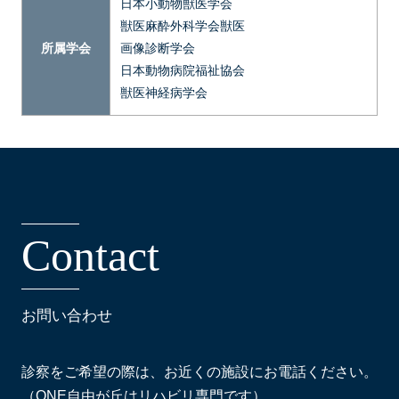
日本小動物獣医学会
獣医麻酔外科学会獣医
所属学会
画像診断学会
日本動物病院福祉協会
獣医神経病学会
C
o
n
t
a
c
t
お問い合わせ
診察をご希望の際は、お近くの施設にお電話ください。
（ONE自由が丘はリハビリ専門です）