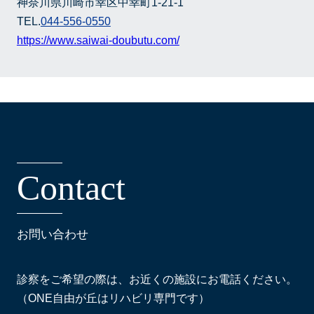
神奈川県川崎市幸区中幸町1-21-1
TEL.
044-556-0550
https://www.saiwai-doubutu.com/
C
o
n
t
a
c
t
お問い合わせ
診察をご希望の際は、お近くの施設にお電話ください。
（ONE自由が丘はリハビリ専門です）