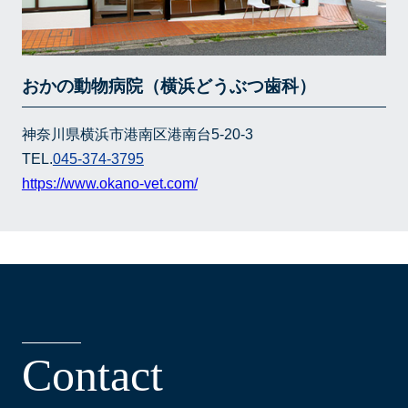
おかの動物病院（横浜どうぶつ歯科）
神奈川県横浜市港南区港南台5-20-3
TEL.
045-374-3795
https://www.okano-vet.com/
C
o
n
t
a
c
t